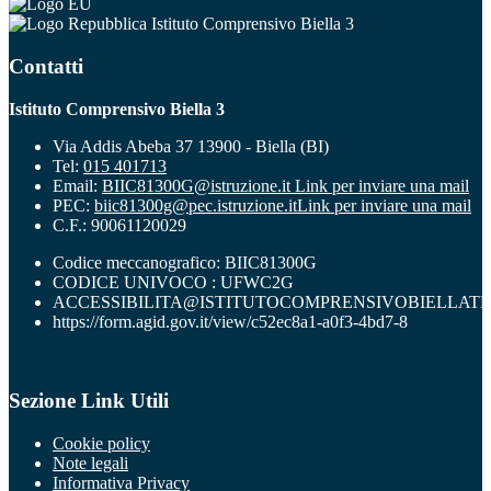
Istituto Comprensivo Biella 3
Contatti
Istituto Comprensivo Biella 3
Via Addis Abeba 37 13900 - Biella (BI)
Tel:
015 401713
Email:
BIIC81300G@istruzione.it
Link per inviare una mail
PEC:
biic81300g@pec.istruzione.it
Link per inviare una mail
C.F.: 90061120029
Codice meccanografico: BIIC81300G
CODICE UNIVOCO : UFWC2G
ACCESSIBILITA@ISTITUTOCOMPRENSIVOBIELLATR
https://form.agid.gov.it/view/c52ec8a1-a0f3-4bd7-8
Sezione Link Utili
Cookie policy
Note legali
Informativa Privacy