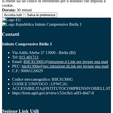
si ritiene sia un codice di riferimento per il dominio che imposta il
cookie.
Durata:
30 minuti
Accetta tutti
Salva le preferenze
Istituto Comprensivo Biella 3
Contatti
Istituto Comprensivo Biella 3
Via Addis Abeba 37 13900 - Biella (BI)
Tel:
015 401713
Email:
BIIC81300G@istruzione.it
Link per inviare una mail
PEC:
biic81300g@pec.istruzione.it
Link per inviare una mail
C.F.: 90061120029
Codice meccanografico: BIIC81300G
CODICE UNIVOCO : UFWC2G
ACCESSIBILITA@ISTITUTOCOMPRENSIVOBIELLATR
https://form.agid.gov.it/view/c52ec8a1-a0f3-4bd7-8
Sezione Link Utili