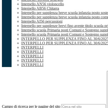
Interpello AN56 violoncello
Interpello AB56 Chitarra
Interpello per supplenza breve scuola infanzia posto sost
Interpello per supplenza breve scuola infanzia posto co
Interpello AI56 percussioni
Interpello per supplenze brevi fino avente titolo scuola 
Interpello scuola Primaria posti Comuni e Sostegno supp
Interpello scuola Primaria posti Comuni e Sostegno supple
INTERPELLO PER SUPPLENZA FINO AL 30/6/20
INTERPELLO PER SUPPLENZA FINO AL 30/6/20
INTERPELLI
INTERPELLI
INTERPELLI
INTERPELLI
INTERPELLI
Campo di ricerca per le pagine del sito