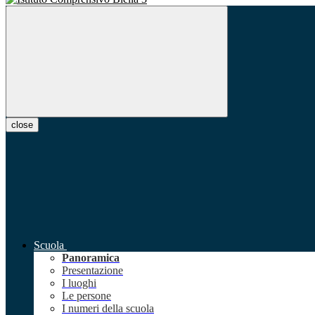
close
Scuola
Panoramica
Presentazione
I luoghi
Le persone
I numeri della scuola