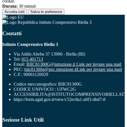
cookie.
Durata:
30 minuti
Accetta tutti
Salva le preferenze
Istituto Comprensivo Biella 3
Contatti
Istituto Comprensivo Biella 3
Via Addis Abeba 37 13900 - Biella (BI)
Tel:
015 401713
Email:
BIIC81300G@istruzione.it
Link per inviare una mail
PEC:
biic81300g@pec.istruzione.it
Link per inviare una mail
C.F.: 90061120029
Codice meccanografico: BIIC81300G
CODICE UNIVOCO : UFWC2G
ACCESSIBILITA@ISTITUTOCOMPRENSIVOBIELLATR
https://form.agid.gov.it/view/c52ec8a1-a0f3-4bd7-8
Sezione Link Utili