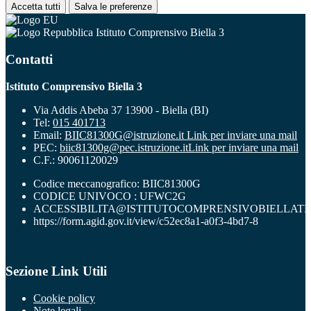
Accetta tutti
Salva le preferenze
Istituto Comprensivo Biella 3
Contatti
Istituto Comprensivo Biella 3
Via Addis Abeba 37 13900 - Biella (BI)
Tel:
015 401713
Email:
BIIC81300G@istruzione.it
Link per inviare una mail
PEC:
biic81300g@pec.istruzione.it
Link per inviare una mail
C.F.: 90061120029
Codice meccanografico: BIIC81300G
CODICE UNIVOCO : UFWC2G
ACCESSIBILITA@ISTITUTOCOMPRENSIVOBIELLATR
https://form.agid.gov.it/view/c52ec8a1-a0f3-4bd7-8
Sezione Link Utili
Cookie policy
Note legali