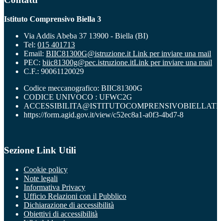
Istituto Comprensivo Biella 3
Via Addis Abeba 37 13900 - Biella (BI)
Tel:
015 401713
Email:
BIIC81300G@istruzione.it
Link per inviare una mail
PEC:
biic81300g@pec.istruzione.it
Link per inviare una mail
C.F.: 90061120029
Codice meccanografico: BIIC81300G
CODICE UNIVOCO : UFWC2G
ACCESSIBILITA@ISTITUTOCOMPRENSIVOBIELLATR
https://form.agid.gov.it/view/c52ec8a1-a0f3-4bd7-8
Sezione Link Utili
Cookie policy
Note legali
Informativa Privacy
Ufficio Relazioni con il Pubblico
Dichiarazione di accessibilità
Obiettivi di accessibilità