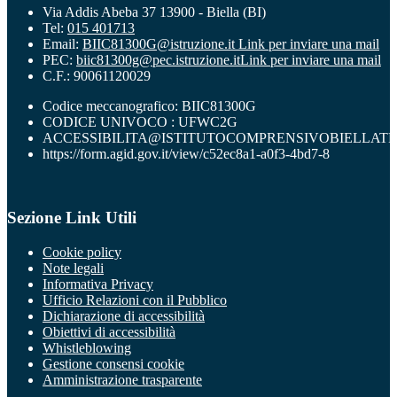
Via Addis Abeba 37 13900 - Biella (BI)
Tel:
015 401713
Email:
BIIC81300G@istruzione.it
Link per inviare una mail
PEC:
biic81300g@pec.istruzione.it
Link per inviare una mail
C.F.: 90061120029
Codice meccanografico: BIIC81300G
CODICE UNIVOCO : UFWC2G
ACCESSIBILITA@ISTITUTOCOMPRENSIVOBIELLATR
https://form.agid.gov.it/view/c52ec8a1-a0f3-4bd7-8
Sezione Link Utili
Cookie policy
Note legali
Informativa Privacy
Ufficio Relazioni con il Pubblico
Dichiarazione di accessibilità
Obiettivi di accessibilità
Whistleblowing
Gestione consensi cookie
Amministrazione trasparente