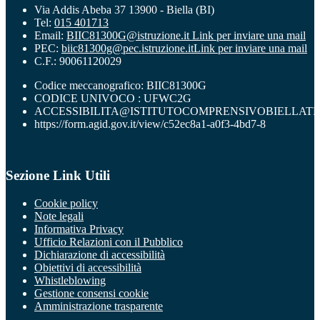
Via Addis Abeba 37 13900 - Biella (BI)
Tel:
015 401713
Email:
BIIC81300G@istruzione.it
Link per inviare una mail
PEC:
biic81300g@pec.istruzione.it
Link per inviare una mail
C.F.: 90061120029
Codice meccanografico: BIIC81300G
CODICE UNIVOCO : UFWC2G
ACCESSIBILITA@ISTITUTOCOMPRENSIVOBIELLATR
https://form.agid.gov.it/view/c52ec8a1-a0f3-4bd7-8
Sezione Link Utili
Cookie policy
Note legali
Informativa Privacy
Ufficio Relazioni con il Pubblico
Dichiarazione di accessibilità
Obiettivi di accessibilità
Whistleblowing
Gestione consensi cookie
Amministrazione trasparente