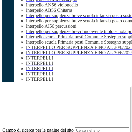
Interpello AN56 violoncello
Interpello AB56 Chitarra
Interpello per supplenza breve scuola infanzia posto sost
Interpello per supplenza breve scuola infanzia posto co
Interpello AI56 percussioni
Interpello per supplenze brevi fino avente titolo scuola 
Interpello scuola Primaria posti Comuni e Sostegno supp
Interpello scuola Primaria posti Comuni e Sostegno supple
INTERPELLO PER SUPPLENZA FINO AL 30/6/20
INTERPELLO PER SUPPLENZA FINO AL 30/6/20
INTERPELLI
INTERPELLI
INTERPELLI
INTERPELLI
INTERPELLI
Campo di ricerca per le pagine del sito