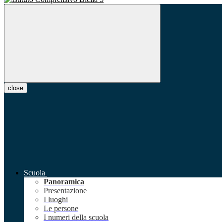
close
Scuola
Panoramica
Presentazione
I luoghi
Le persone
I numeri della scuola