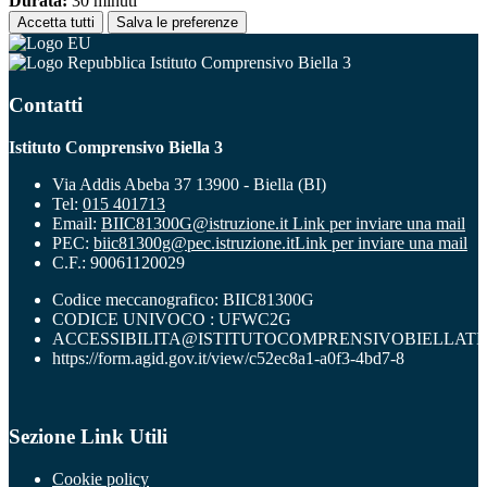
Durata:
30 minuti
Accetta tutti
Salva le preferenze
Istituto Comprensivo Biella 3
Contatti
Istituto Comprensivo Biella 3
Via Addis Abeba 37 13900 - Biella (BI)
Tel:
015 401713
Email:
BIIC81300G@istruzione.it
Link per inviare una mail
PEC:
biic81300g@pec.istruzione.it
Link per inviare una mail
C.F.: 90061120029
Codice meccanografico: BIIC81300G
CODICE UNIVOCO : UFWC2G
ACCESSIBILITA@ISTITUTOCOMPRENSIVOBIELLATR
https://form.agid.gov.it/view/c52ec8a1-a0f3-4bd7-8
Sezione Link Utili
Cookie policy