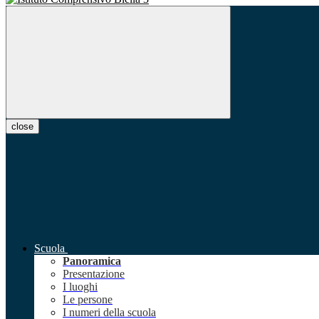
close
Scuola
Panoramica
Presentazione
I luoghi
Le persone
I numeri della scuola