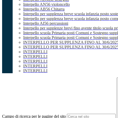
Interpello AN56 violoncello
Interpello AB56 Chitarra
Interpello per supplenza breve scuola infanzia posto sost
Interpello per supplenza breve scuola infanzia posto co
Interpello AI56 percussioni
Interpello per supplenze brevi fino avente titolo scuola 
Interpello scuola Primaria posti Comuni e Sostegno supp
Interpello scuola Primaria posti Comuni e Sostegno supple
INTERPELLO PER SUPPLENZA FINO AL 30/6/20
INTERPELLO PER SUPPLENZA FINO AL 30/6/20
INTERPELLI
INTERPELLI
INTERPELLI
INTERPELLI
INTERPELLI
Campo di ricerca per le pagine del sito