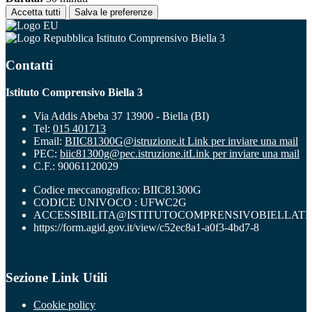
Accetta tutti
Salva le preferenze
Istituto Comprensivo Biella 3
Contatti
Istituto Comprensivo Biella 3
Via Addis Abeba 37 13900 - Biella (BI)
Tel:
015 401713
Email:
BIIC81300G@istruzione.it
Link per inviare una mail
PEC:
biic81300g@pec.istruzione.it
Link per inviare una mail
C.F.: 90061120029
Codice meccanografico: BIIC81300G
CODICE UNIVOCO : UFWC2G
ACCESSIBILITA@ISTITUTOCOMPRENSIVOBIELLATR
https://form.agid.gov.it/view/c52ec8a1-a0f3-4bd7-8
Sezione Link Utili
Cookie policy