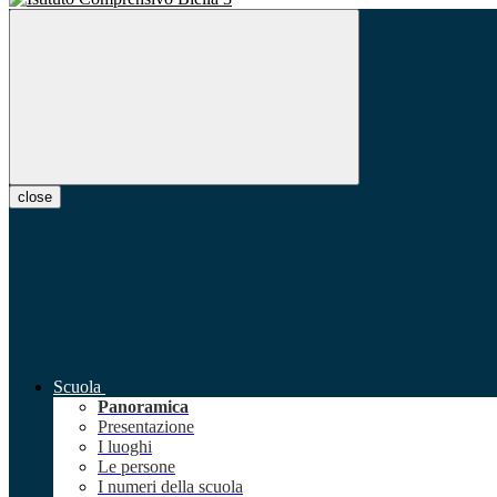
close
Scuola
Panoramica
Presentazione
I luoghi
Le persone
I numeri della scuola