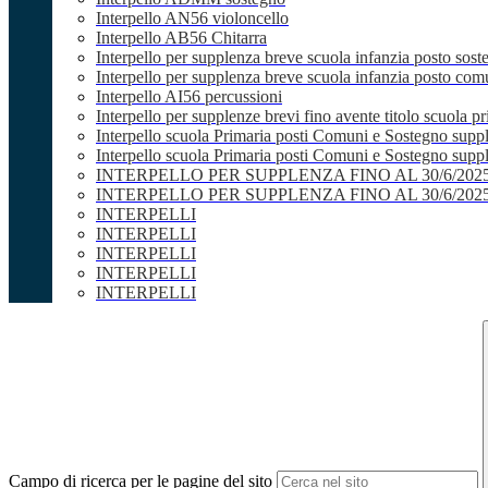
Interpello AN56 violoncello
Interpello AB56 Chitarra
Interpello per supplenza breve scuola infanzia posto sost
Interpello per supplenza breve scuola infanzia posto co
Interpello AI56 percussioni
Interpello per supplenze brevi fino avente titolo scuola 
Interpello scuola Primaria posti Comuni e Sostegno supp
Interpello scuola Primaria posti Comuni e Sostegno supple
INTERPELLO PER SUPPLENZA FINO AL 30/6/20
INTERPELLO PER SUPPLENZA FINO AL 30/6/20
INTERPELLI
INTERPELLI
INTERPELLI
INTERPELLI
INTERPELLI
Campo di ricerca per le pagine del sito