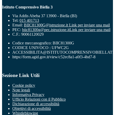
Istituto Comprensivo Biella 3
Via Addis Abeba 37 13900 - Biella (BI)
Tel:
015 401713
Email:
BIIC81300G@istruzione.it
Link per inviare una mail
PEC:
biic81300g@pec.istruzione.it
Link per inviare una mail
C.F.: 90061120029
Codice meccanografico: BIIC81300G
CODICE UNIVOCO : UFWC2G
ACCESSIBILITA@ISTITUTOCOMPRENSIVOBIELLATR
https://form.agid.gov.it/view/c52ec8a1-a0f3-4bd7-8
Sezione Link Utili
Cookie policy
Note legali
Informativa Privacy
Ufficio Relazioni con il Pubblico
Dichiarazione di accessibilità
Obiettivi di accessibilità
Whistleblowing