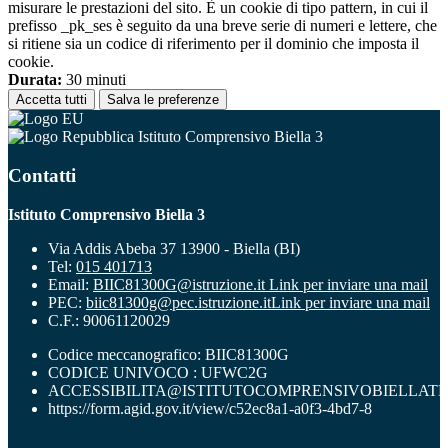
misurare le prestazioni del sito. È un cookie di tipo pattern, in cui il
prefisso _pk_ses è seguito da una breve serie di numeri e lettere, che
si ritiene sia un codice di riferimento per il dominio che imposta il
cookie.
Durata:
30 minuti
Accetta tutti
Salva le preferenze
Istituto Comprensivo Biella 3
Contatti
Istituto Comprensivo Biella 3
Via Addis Abeba 37 13900 - Biella (BI)
Tel:
015 401713
Email:
BIIC81300G@istruzione.it
Link per inviare una mail
PEC:
biic81300g@pec.istruzione.it
Link per inviare una mail
C.F.: 90061120029
Codice meccanografico: BIIC81300G
CODICE UNIVOCO : UFWC2G
ACCESSIBILITA@ISTITUTOCOMPRENSIVOBIELLATR
https://form.agid.gov.it/view/c52ec8a1-a0f3-4bd7-8