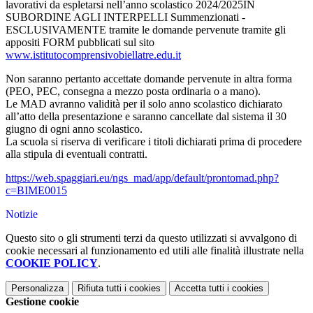
lavorativi da espletarsi nell’anno scolastico 2024/2025IN
SUBORDINE AGLI INTERPELLI Summenzionati -
ESCLUSIVAMENTE tramite le domande pervenute tramite gli
appositi FORM pubblicati sul sito
www.istitutocomprensivobiellatre.edu.it
Non saranno pertanto accettate domande pervenute in altra forma
(PEO, PEC, consegna a mezzo posta ordinaria o a mano).
Le MAD avranno validità per il solo anno scolastico dichiarato
all’atto della presentazione e saranno cancellate dal sistema il 30
giugno di ogni anno scolastico.
La scuola si riserva di verificare i titoli dichiarati prima di procedere
alla stipula di eventuali contratti.
https://web.spaggiari.eu/ngs_mad/app/default/prontomad.php?
c=BIME0015
Notizie
Questo sito o gli strumenti terzi da questo utilizzati si avvalgono di
cookie necessari al funzionamento ed utili alle finalità illustrate nella
COOKIE POLICY
.
Personalizza
Rifiuta tutti
i cookies
Accetta tutti
i cookies
Gestione cookie