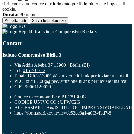
si ritiene sia un codice di riferimento per il dominio che imposta il
cookie.
Durata:
30 minuti
Accetta tutti
Salva le preferenze
Istituto Comprensivo Biella 3
Contatti
Istituto Comprensivo Biella 3
Via Addis Abeba 37 13900 - Biella (BI)
Tel:
015 401713
Email:
BIIC81300G@istruzione.it
Link per inviare una mail
PEC:
biic81300g@pec.istruzione.it
Link per inviare una mail
C.F.: 90061120029
Codice meccanografico: BIIC81300G
CODICE UNIVOCO : UFWC2G
ACCESSIBILITA@ISTITUTOCOMPRENSIVOBIELLATR
https://form.agid.gov.it/view/c52ec8a1-a0f3-4bd7-8