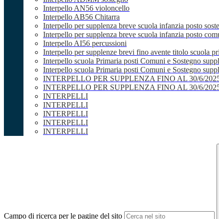
Interpello AN56 violoncello
Interpello AB56 Chitarra
Interpello per supplenza breve scuola infanzia posto sost
Interpello per supplenza breve scuola infanzia posto co
Interpello AI56 percussioni
Interpello per supplenze brevi fino avente titolo scuola 
Interpello scuola Primaria posti Comuni e Sostegno supp
Interpello scuola Primaria posti Comuni e Sostegno supple
INTERPELLO PER SUPPLENZA FINO AL 30/6/20
INTERPELLO PER SUPPLENZA FINO AL 30/6/20
INTERPELLI
INTERPELLI
INTERPELLI
INTERPELLI
INTERPELLI
Campo di ricerca per le pagine del sito