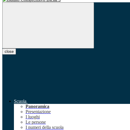
close
Scuola
Panoramica
Presentazione
I luoghi
Le persone
I numeri della scuola