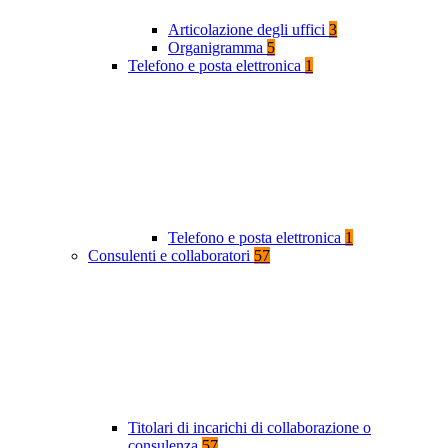
Articolazione degli uffici
3
Organigramma
5
Telefono e posta elettronica
1
Telefono e posta elettronica
1
Consulenti e collaboratori
57
Titolari di incarichi di collaborazione o
consulenza
57