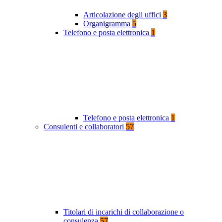
Articolazione degli uffici
3
Organigramma
5
Telefono e posta elettronica
1
Telefono e posta elettronica
1
Consulenti e collaboratori
57
Titolari di incarichi di collaborazione o
consulenza
57