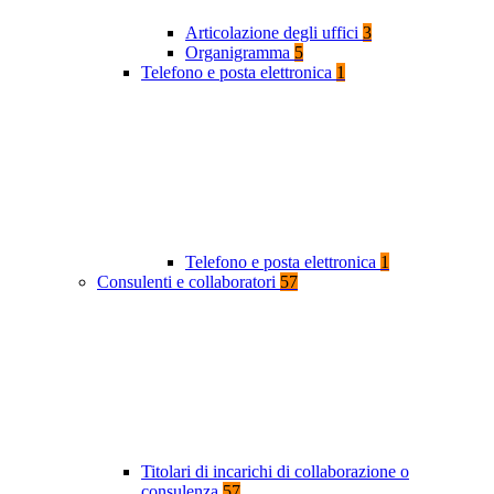
Articolazione degli uffici
3
Organigramma
5
Telefono e posta elettronica
1
Telefono e posta elettronica
1
Consulenti e collaboratori
57
Titolari di incarichi di collaborazione o
consulenza
57