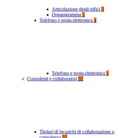
Articolazione degli uffici
3
Organigramma
5
Telefono e posta elettronica
1
Telefono e posta elettronica
1
Consulenti e collaboratori
57
Titolari di incarichi di collaborazione o
consulenza
57