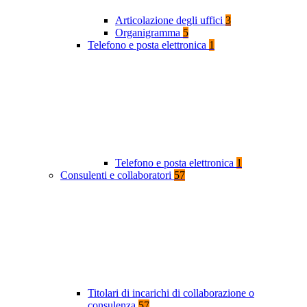
Articolazione degli uffici
3
Organigramma
5
Telefono e posta elettronica
1
Telefono e posta elettronica
1
Consulenti e collaboratori
57
Titolari di incarichi di collaborazione o
consulenza
57