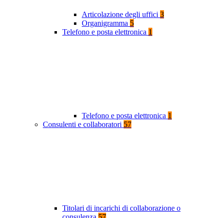
Articolazione degli uffici
3
Organigramma
5
Telefono e posta elettronica
1
Telefono e posta elettronica
1
Consulenti e collaboratori
57
Titolari di incarichi di collaborazione o
consulenza
57