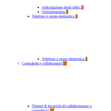
Articolazione degli uffici
3
Organigramma
5
Telefono e posta elettronica
1
Telefono e posta elettronica
1
Consulenti e collaboratori
57
Titolari di incarichi di collaborazione o
consulenza
57