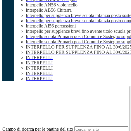
Interpello AN56 violoncello
Interpello AB56 Chitarra
Interpello per supplenza breve scuola infanzia posto sost
Interpello per supplenza breve scuola infanzia posto co
Interpello AI56 percussioni
Interpello per supplenze brevi fino avente titolo scuola 
Interpello scuola Primaria posti Comuni e Sostegno supp
Interpello scuola Primaria posti Comuni e Sostegno supple
INTERPELLO PER SUPPLENZA FINO AL 30/6/20
INTERPELLO PER SUPPLENZA FINO AL 30/6/20
INTERPELLI
INTERPELLI
INTERPELLI
INTERPELLI
INTERPELLI
Campo di ricerca per le pagine del sito