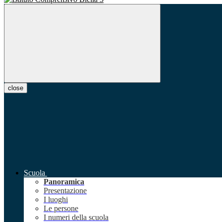
close
Scuola
Panoramica
Presentazione
I luoghi
Le persone
I numeri della scuola