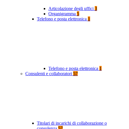
Articolazione degli uffici
3
Organigramma
5
Telefono e posta elettronica
1
Telefono e posta elettronica
1
Consulenti e collaboratori
57
Titolari di incarichi di collaborazione o
consulenza
57