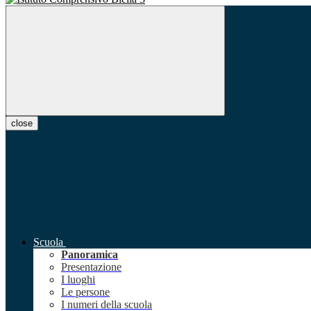
close
Scuola
Panoramica
Presentazione
I luoghi
Le persone
I numeri della scuola