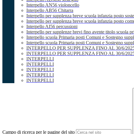
Interpello AN56 violoncello
Interpello AB56 Chitarra
Interpello per supplenza breve scuola infanzia posto sost
Interpello per supplenza breve scuola infanzia posto co
Interpello AI56 percussioni
Interpello per supplenze brevi fino avente titolo scuola 
Interpello scuola Primaria posti Comuni e Sostegno supp
Interpello scuola Primaria posti Comuni e Sostegno supple
INTERPELLO PER SUPPLENZA FINO AL 30/6/20
INTERPELLO PER SUPPLENZA FINO AL 30/6/20
INTERPELLI
INTERPELLI
INTERPELLI
INTERPELLI
INTERPELLI
Campo di ricerca per le pagine del sito