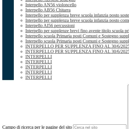
Interpello AN56 violoncello
Interpello AB56 Chitarra
Interpello per supplenza breve scuola infanzia posto sost
Interpello per supplenza breve scuola infanzia posto co
Interpello AI56 percussioni
Interpello per supplenze brevi fino avente titolo scuola 
Interpello scuola Primaria posti Comuni e Sostegno supp
Interpello scuola Primaria posti Comuni e Sostegno supple
INTERPELLO PER SUPPLENZA FINO AL 30/6/20
INTERPELLO PER SUPPLENZA FINO AL 30/6/20
INTERPELLI
INTERPELLI
INTERPELLI
INTERPELLI
INTERPELLI
Campo di ricerca per le pagine del sito