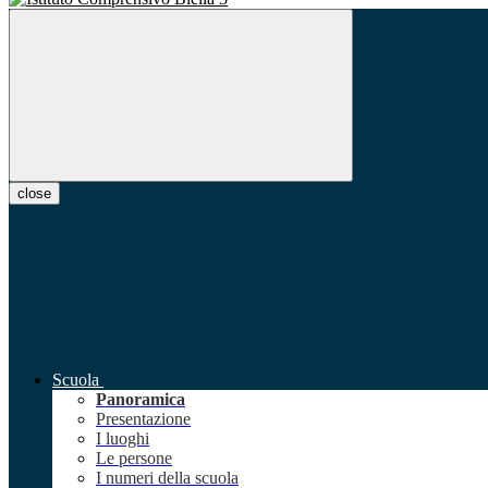
close
Scuola
Panoramica
Presentazione
I luoghi
Le persone
I numeri della scuola