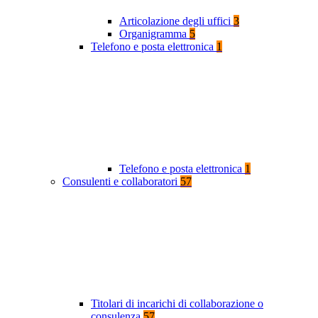
Articolazione degli uffici
3
Organigramma
5
Telefono e posta elettronica
1
Telefono e posta elettronica
1
Consulenti e collaboratori
57
Titolari di incarichi di collaborazione o
consulenza
57