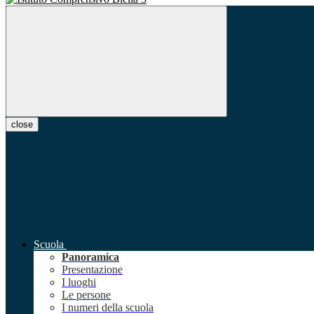
close
Scuola
Panoramica
Presentazione
I luoghi
Le persone
I numeri della scuola