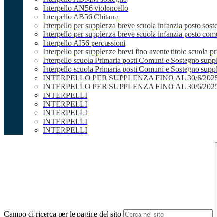
Interpello AN56 violoncello
Interpello AB56 Chitarra
Interpello per supplenza breve scuola infanzia posto sost
Interpello per supplenza breve scuola infanzia posto co
Interpello AI56 percussioni
Interpello per supplenze brevi fino avente titolo scuola 
Interpello scuola Primaria posti Comuni e Sostegno supp
Interpello scuola Primaria posti Comuni e Sostegno supple
INTERPELLO PER SUPPLENZA FINO AL 30/6/20
INTERPELLO PER SUPPLENZA FINO AL 30/6/20
INTERPELLI
INTERPELLI
INTERPELLI
INTERPELLI
INTERPELLI
Campo di ricerca per le pagine del sito