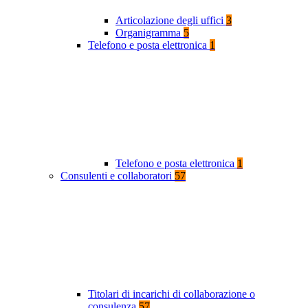
Articolazione degli uffici
3
Organigramma
5
Telefono e posta elettronica
1
Telefono e posta elettronica
1
Consulenti e collaboratori
57
Titolari di incarichi di collaborazione o
consulenza
57