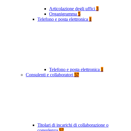
Articolazione degli uffici
3
Organigramma
5
Telefono e posta elettronica
1
Telefono e posta elettronica
1
Consulenti e collaboratori
57
Titolari di incarichi di collaborazione o
consulenza
57