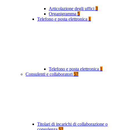
Articolazione degli uffici
3
Organigramma
5
Telefono e posta elettronica
1
Telefono e posta elettronica
1
Consulenti e collaboratori
57
Titolari di incarichi di collaborazione o
consulenza
57