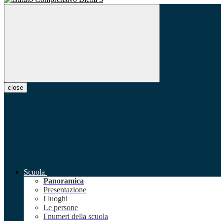
close
Scuola
Panoramica
Presentazione
I luoghi
Le persone
I numeri della scuola