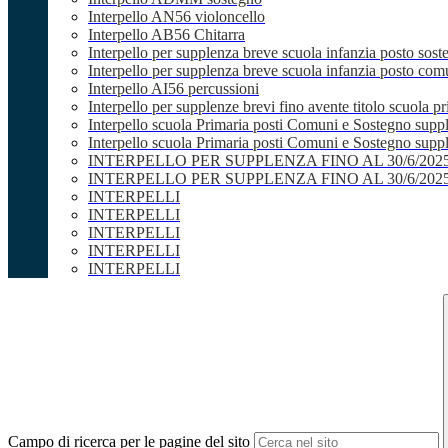
Interpello AN56 violoncello
Interpello AB56 Chitarra
Interpello per supplenza breve scuola infanzia posto sost
Interpello per supplenza breve scuola infanzia posto co
Interpello AI56 percussioni
Interpello per supplenze brevi fino avente titolo scuola 
Interpello scuola Primaria posti Comuni e Sostegno supp
Interpello scuola Primaria posti Comuni e Sostegno supple
INTERPELLO PER SUPPLENZA FINO AL 30/6/20
INTERPELLO PER SUPPLENZA FINO AL 30/6/20
INTERPELLI
INTERPELLI
INTERPELLI
INTERPELLI
INTERPELLI
Campo di ricerca per le pagine del sito