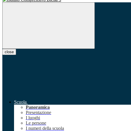
close
Scuola
Panoramica
Presentazione
I luoghi
Le persone
I numeri della scuola