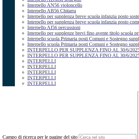
Interpello AN56 violoncello
Interpello AB56 Chitarra
Interpello per supplenza breve scuola infanzia posto sost
Interpello per supplenza breve scuola infanzia posto co
Interpello AI56 percussioni
Interpello per supplenze brevi fino avente titolo scuola 
Interpello scuola Primaria posti Comuni e Sostegno supp
Interpello scuola Primaria posti Comuni e Sostegno supple
INTERPELLO PER SUPPLENZA FINO AL 30/6/20
INTERPELLO PER SUPPLENZA FINO AL 30/6/20
INTERPELLI
INTERPELLI
INTERPELLI
INTERPELLI
INTERPELLI
Campo di ricerca per le pagine del sito