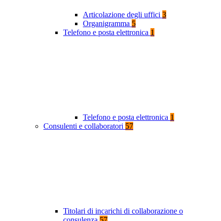
Articolazione degli uffici
3
Organigramma
5
Telefono e posta elettronica
1
Telefono e posta elettronica
1
Consulenti e collaboratori
57
Titolari di incarichi di collaborazione o
consulenza
57