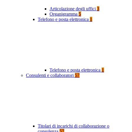
Articolazione degli uffici
3
Organigramma
5
Telefono e posta elettronica
1
Telefono e posta elettronica
1
Consulenti e collaboratori
57
Titolari di incarichi di collaborazione o
consulenza
57