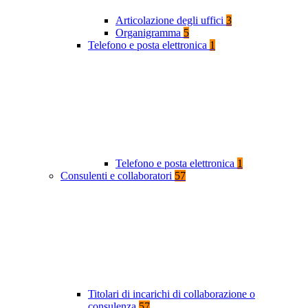
Articolazione degli uffici
3
Organigramma
5
Telefono e posta elettronica
1
Telefono e posta elettronica
1
Consulenti e collaboratori
57
Titolari di incarichi di collaborazione o
consulenza
57