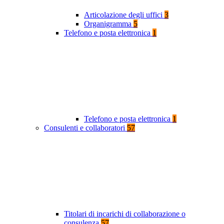
Articolazione degli uffici
3
Organigramma
5
Telefono e posta elettronica
1
Telefono e posta elettronica
1
Consulenti e collaboratori
57
Titolari di incarichi di collaborazione o
consulenza
57